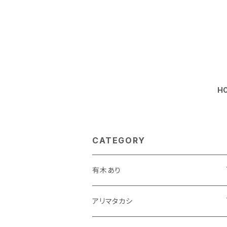
H
CATEGORY
有木あり
個展「ありチクラ」
アリマタカシ