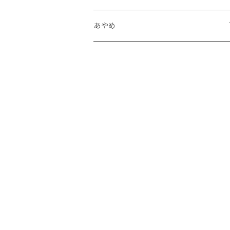
個個個展
あやめ
after.AGAS.2025
個展「A Sign」
境界