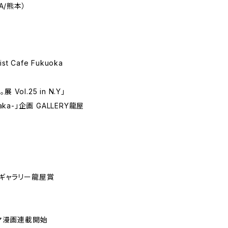
A/熊本）
Cafe Fukuoka
ol.25 in N.Y」
saka-」企画 GALLERY龍屋
」ギャラリー龍屋賞
コマ漫画連載開始