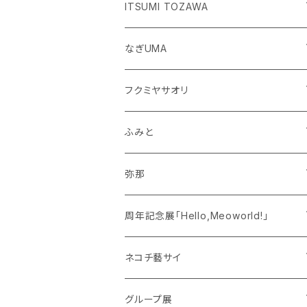
個展「ぷ→ぺ」
ITSUMI TOZAWA
個展「ゆきよのまれびと。」
なぎUMA
個展「大人になれない。」
フクミヤサオリ
個展「日々」
ふみと
個展「水面下にあるもの」
弥那
個展「秘密のつどい」
周年記念展「Hello,Meoworld!」
1周年記念展「Hello, Meoworld!!」
ネコチ藝サイ
ネコチ藝サイ25
グループ展