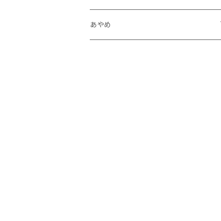
個個個展
あやめ
after.AGAS.2025
個展「A Sign」
境界