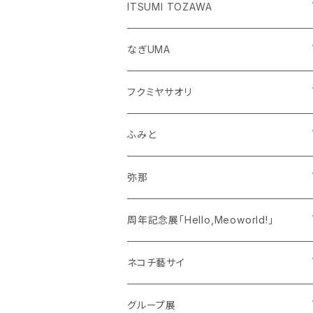
個展「ぷ→ぺ」
ITSUMI TOZAWA
個展「ゆきよのまれびと。」
なぎUMA
個展「大人になれない。」
フクミヤサオリ
個展「日々」
ふみと
個展「水面下にあるもの」
弥那
個展「秘密のつどい」
周年記念展「Hello,Meoworld!」
1周年記念展「Hello, Meoworld!!」
ネコチ藝サイ
ネコチ藝サイ25
グループ展