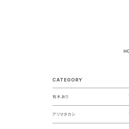
H
CATEGORY
有木あり
個展「ありチクラ」
アリマタカシ